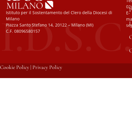
Tel
02
P
Istituto per il Sostentamento del Clero della Diocesi di
E-
Milano
mai
U
Piazza Santo Stefano 14, 20122 – Milano (MI)
se
C.F. 08096580157
O
C
Cookie Policy
|
Privacy Policy