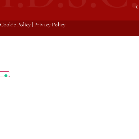
C
Cookie Policy
|
Privacy Policy