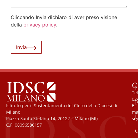
Cliccando Invia dichiaro di aver preso visione
della
privacy policy
.
Invia
C
L
Tel
02
P
Istituto per il Sostentamento del Clero della Diocesi di
E-
Milano
mai
U
Piazza Santo Stefano 14, 20122 – Milano (MI)
se
C.F. 08096580157
O