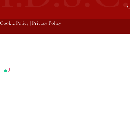
C
Cookie Policy
|
Privacy Policy