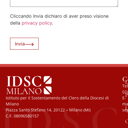
Cliccando Invia dichiaro di aver preso visione
della
privacy policy
.
Invia
C
L
Tel
02
P
Istituto per il Sostentamento del Clero della Diocesi di
E-
Milano
mai
U
Piazza Santo Stefano 14, 20122 – Milano (MI)
se
C.F. 08096580157
O