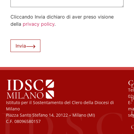
Cliccando Invia dichiaro di aver preso visione
della
privacy policy
.
Invia
C
L
Tel
02
P
Istituto per il Sostentamento del Clero della Diocesi di
E-
Milano
mai
U
Piazza Santo Stefano 14, 20122 – Milano (MI)
se
C.F. 08096580157
O