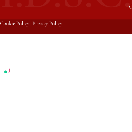
C
Cookie Policy
|
Privacy Policy