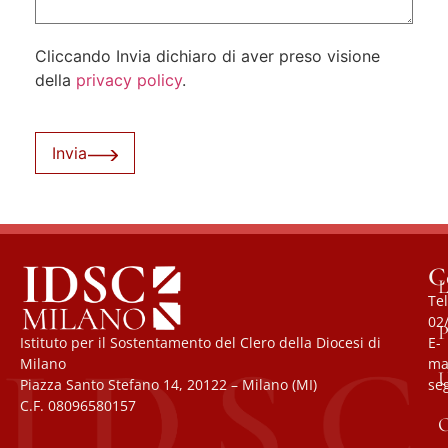
Cliccando Invia dichiaro di aver preso visione
della
privacy policy
.
Invia
C
L
Tel
02
P
Istituto per il Sostentamento del Clero della Diocesi di
E-
Milano
mai
U
Piazza Santo Stefano 14, 20122 – Milano (MI)
se
C.F. 08096580157
O