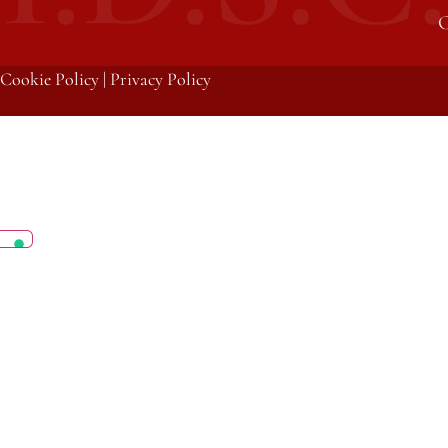
C
Cookie Policy
|
Privacy Policy