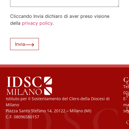
Cliccando Invia dichiaro di aver preso visione
della
privacy policy
.
Invia
C
L
Tel
02
P
Istituto per il Sostentamento del Clero della Diocesi di
E-
Milano
mai
U
Piazza Santo Stefano 14, 20122 – Milano (MI)
se
C.F. 08096580157
O