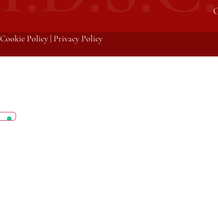
C
Cookie Policy
|
Privacy Policy