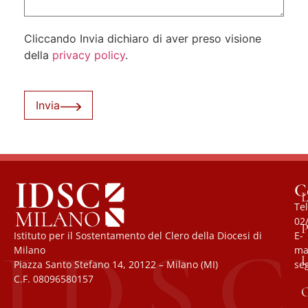
Cliccando Invia dichiaro di aver preso visione
della
privacy policy
.
Invia
C
L
Tel
02
P
Istituto per il Sostentamento del Clero della Diocesi di
E-
Milano
mai
U
Piazza Santo Stefano 14, 20122 – Milano (MI)
se
C.F. 08096580157
O