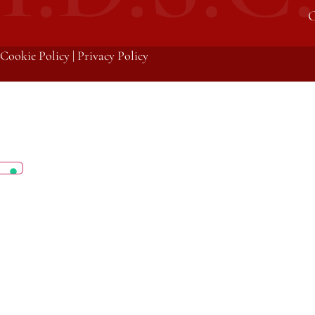
C
Cookie Policy
|
Privacy Policy