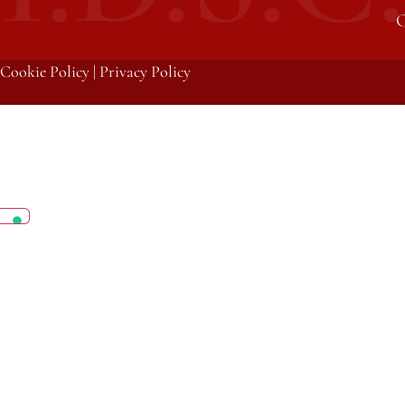
C
Cookie Policy
|
Privacy Policy