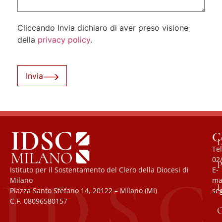
Cliccando Invia dichiaro di aver preso visione
della
privacy policy
.
Invia
C
L
Tel
02
P
Istituto per il Sostentamento del Clero della Diocesi di
E-
Milano
mai
U
Piazza Santo Stefano 14, 20122 – Milano (MI)
se
C.F. 08096580157
O