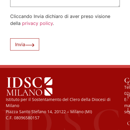
Cliccando Invia dichiaro di aver preso visione
della
privacy policy
.
Invia
C
L
Tel
02
P
Istituto per il Sostentamento del Clero della Diocesi di
E-
Milano
mai
U
Piazza Santo Stefano 14, 20122 – Milano (MI)
se
C.F. 08096580157
O