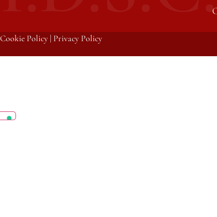
C
Cookie Policy
|
Privacy Policy