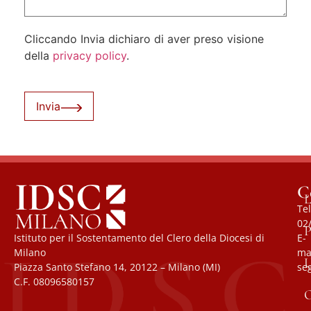
Cliccando Invia dichiaro di aver preso visione
della
privacy policy
.
Invia
C
L
Tel
02
P
Istituto per il Sostentamento del Clero della Diocesi di
E-
Milano
mai
U
Piazza Santo Stefano 14, 20122 – Milano (MI)
se
C.F. 08096580157
O