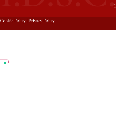
C
Cookie Policy
|
Privacy Policy