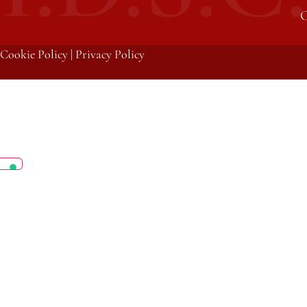
C
Cookie Policy
|
Privacy Policy