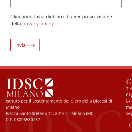
Cliccando Invia dichiaro di aver preso visione
della
privacy policy
.
Invia
C
L
Tel
02
P
Istituto per il Sostentamento del Clero della Diocesi di
E-
Milano
mai
U
Piazza Santo Stefano 14, 20122 – Milano (MI)
se
C.F. 08096580157
O