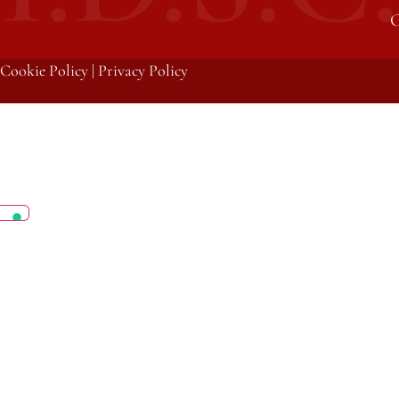
C
Cookie Policy
|
Privacy Policy