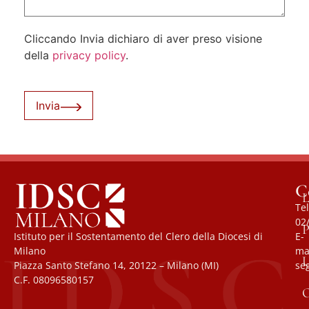
Cliccando Invia dichiaro di aver preso visione
della
privacy policy
.
Invia
C
L
Tel
02
P
Istituto per il Sostentamento del Clero della Diocesi di
E-
Milano
mai
U
Piazza Santo Stefano 14, 20122 – Milano (MI)
se
C.F. 08096580157
O