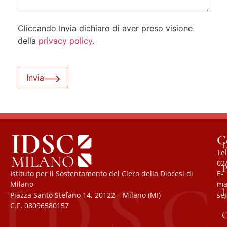
Cliccando Invia dichiaro di aver preso visione
della
privacy policy
.
Invia
C
L
Tel
02
P
Istituto per il Sostentamento del Clero della Diocesi di
E-
Milano
mai
U
Piazza Santo Stefano 14, 20122 – Milano (MI)
se
C.F. 08096580157
O