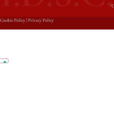
C
Cookie Policy
|
Privacy Policy